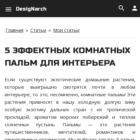
search
person
menu
DesigNarch
Главная
»
Статьи
»
Мои статьи
5 ЭФФЕКТНЫХ КОМНАТНЫХ
ПАЛЬМ ДЛЯ ИНТЕРЬЕРА
Если существуют экзотические домашние растения,
которые выигрышно смотрятся почти в любом
интерьере, то это, несомненно, комнатные пальмы! Эти
растения привносят в нашу холодную долгую зиму
особую экзотику дальних стран с их тропической
прохладой, ароматом морских побережий и теплом
солнечных пустынь. Пальмы — это растения
путешественников, мечтателей, романтиков и
неисправимых оптимистов. Мы выбрали для вас 5 пальм,