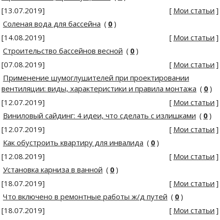
[13.07.2019]
[
Мои статьи
]
Соленая вода для бассейна
(
0
)
[14.08.2019]
[
Мои статьи
]
Строительство бассейнов весной
(
0
)
[07.08.2019]
[
Мои статьи
]
Применение шумоглушителей при проектировании
вентиляции: виды, характеристики и правила монтажа
(
0
)
[12.07.2019]
[
Мои статьи
]
Виниловый сайдинг: 4 идеи, что сделать с излишками
(
0
)
[12.07.2019]
[
Мои статьи
]
Как обустроить квартиру для инвалида
(
0
)
[12.08.2019]
[
Мои статьи
]
Установка карниза в ванной
(
0
)
[18.07.2019]
[
Мои статьи
]
Что включено в ремонтные работы ж/д путей
(
0
)
[18.07.2019]
[
Мои статьи
]