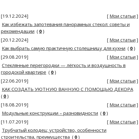
[19.12.2024]
[
Мои статьи
]
Как избежать запотевания панорамных стекол: советы и
рекомендации
(
0
)
[20.12.2024]
[
Мои статьи
]
Как выбрать самую практичную столешницу для кухни
(
0
)
[29.08.2019]
[
Мои статьи
]
Стеклянные перегородки — лёгкость и воздушность в
городской квартире
(
0
)
[22.06.2019]
[
Мои статьи
]
КАК СОЗДАТЬ УЮТНУЮ ВАННУЮ С ПОМОЩЬЮ ДЕКОРА
(
0
)
[18.08.2019]
[
Мои статьи
]
Модульные конструкции – разновидности
(
0
)
[11.07.2019]
[
Мои статьи
]
Трубчатый колодец: устройство, особенности
строительства, преимущества
(
0
)