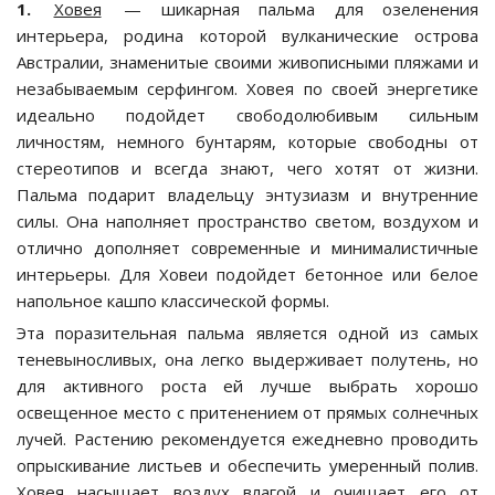
1.
Ховея
— шикарная пальма для озеленения
интерьера, родина которой вулканические острова
Австралии, знаменитые своими живописными пляжами и
незабываемым серфингом. Ховея по своей энергетике
идеально подойдет свободолюбивым сильным
личностям, немного бунтарям, которые свободны от
стереотипов и всегда знают, чего хотят от жизни.
Пальма подарит владельцу энтузиазм и внутренние
силы. Она наполняет пространство светом, воздухом и
отлично дополняет современные и минималистичные
интерьеры. Для Ховеи подойдет бетонное или белое
напольное кашпо классической формы.
Эта поразительная пальма является одной из самых
теневыносливых, она легко выдерживает полутень, но
для активного роста ей лучше выбрать хорошо
освещенное место с притенением от прямых солнечных
лучей. Растению рекомендуется ежедневно проводить
опрыскивание листьев и обеспечить умеренный полив.
Ховея насыщает воздух влагой и очищает его от