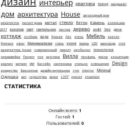
дизайн
интерьер
квартира
тренд
ландшафт
дом
архитектура
House
загородный дом
стекло
метал
бетон
Камень
архитектор
проект дома
коллекции
дерево
креатив
свет
светильник
лофт
Эко
дача
2017
люстра
коттедж
Мебель
вода
особняк
бункер
Лес
отель
кресло
Минимализм
кухня
бунгало
офис
сталь
лампа
LED
мансарда
стол
технология
архитектура. house
современный
паркет
необычно
Вилла
нержавейка
Проект
пол
акустика
профиль
декор
концепция
Design
кирпич
металл
ИИ
бассейн
сантехника
стильно
освещение
Minimal
рождество
Барселона
дизайн интерьера
стул
interior
Однушка
арт
скульптура
море
LOFT
курорт
глэмпинг
СТАТИСТИКА
Онлайн всего:
1
Гостей:
1
Пользователей:
0