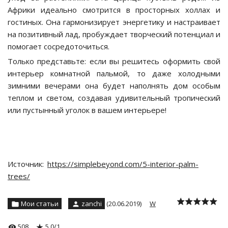
Африки идеально смотрится в просторных холлах и
гостиных. Она гармонизирует энергетику и настраивает
на позитивный лад, пробуждает творческий потенциал и
помогает сосредоточиться.
Только представьте: если вы решитесь оформить свой
интерьер комнатной пальмой, то даже холодными
зимними вечерами она будет наполнять дом особым
теплом и светом, создавая удивительный тропический
или пустынный уголок в вашем интерьере!
Источник
:
https://simplebeyond.com/5-interior-palm-
trees/
Мои статьи
zanchi
(20.06.2019)
W
508
5.0
/
1