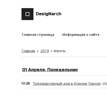
DesigNarch
Главная страница
Информация о сайте
Главная
»
2019
»
Апрель
01 Апреля, Понедельник
13:28
Трёхквартирный дом в Южном Тироле
(0)