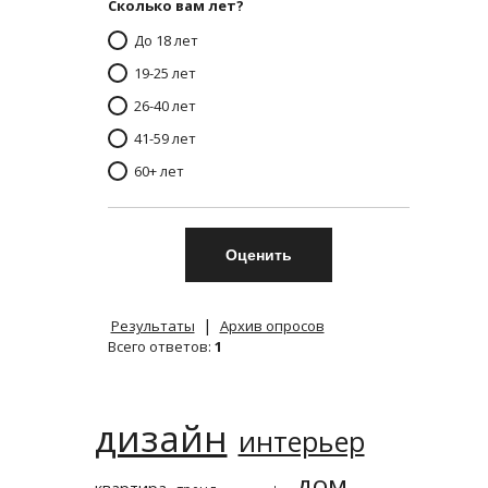
Сколько вам лет?
До 18 лет
19-25 лет
26-40 лет
41-59 лет
60+ лет
|
Результаты
Архив опросов
Всего ответов:
1
дизайн
интерьер
дом