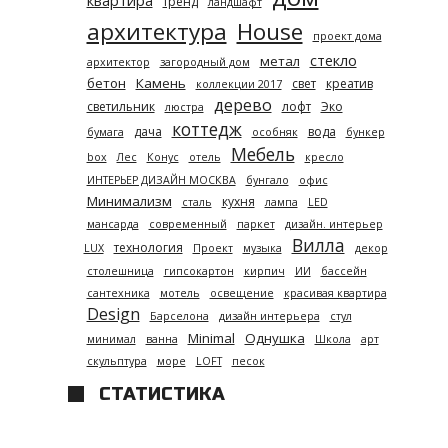
квартира
тренд
ландшафт
архитектура
House
проект дома
стекло
метал
архитектор
загородный дом
бетон
Камень
свет
креатив
коллекции 2017
дерево
светильник
лофт
Эко
люстра
коттедж
дача
вода
бумага
особняк
бункер
Мебель
box
Лес
Конус
отель
кресло
ИНТЕРЬЕР ДИЗАЙН МОСКВА
бунгало
офис
Минимализм
кухня
сталь
лампа
LED
мансарда
современный
паркет
дизайн. интерьер
Вилла
технология
LUX
Проект
музыка
декор
столешница
гипсокартон
кирпич
ИИ
бассейн
сантехника
мотель
освещение
красивая квартира
Design
Барселона
дизайн интерьера
стул
Minimal
Однушка
минимал
ванна
Школа
арт
скульптура
море
LOFT
песок
СТАТИСТИКА