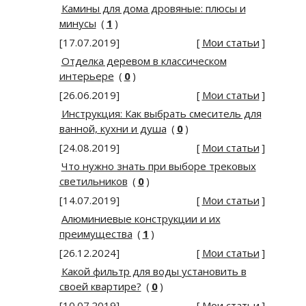
Камины для дома дровяные: плюсы и
минусы
(
1
)
[17.07.2019]
[
Мои статьи
]
Отделка деревом в классическом
интерьере
(
0
)
[26.06.2019]
[
Мои статьи
]
Инструкция: Как выбрать смеситель для
ванной, кухни и душа
(
0
)
[24.08.2019]
[
Мои статьи
]
Что нужно знать при выборе трековых
светильников
(
0
)
[14.07.2019]
[
Мои статьи
]
Алюминиевые конструкции и их
преимущества
(
1
)
[26.12.2024]
[
Мои статьи
]
Какой фильтр для воды установить в
своей квартире?
(
0
)
[10.07.2019]
[
Мои статьи
]