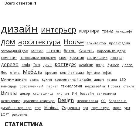
Всего ответов:
1
дизайн
интерьер
квартира
тренд
ландшафт
дом
архитектура
House
архитектор
проект дома
стекло
метал
бетон
Камень
загородный дом
марсель вандерс
свет
креатив
светильник
композит
напольные покрытия
люстра
коттедж
дерево
лофт
Эко
дача
вода
особняк
бункер
Древо
Мебель
Лес
отель
кресло
комплектация
бунгало
офис
Минимализм
кухня
сталь
современный дизайн
диван
лампа
LED
технология
мансарда
современный
паркет
нержавейка
Проект
стекла
Вилла
декор
столешница
кирпич
ИИ
бассейн
сантехника
Design
освещение
красивая квартира
неоклассика
CG
Барселона
Minimal
Однушка
дизайн интерьера
стул
арт
скульптура
море
уют
LOFT
раковина
СТАТИСТИКА