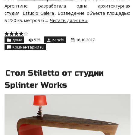
Аргентине разработала одна архитектурная
студия
Estudio Galera
. Возведение объекта площадью
в 220 кв. метров б
...
Читать дальше »
дома
525
zanchi
16.10.2017
Комментарии (0)
Стол Stiletto от студии
Splinter Works