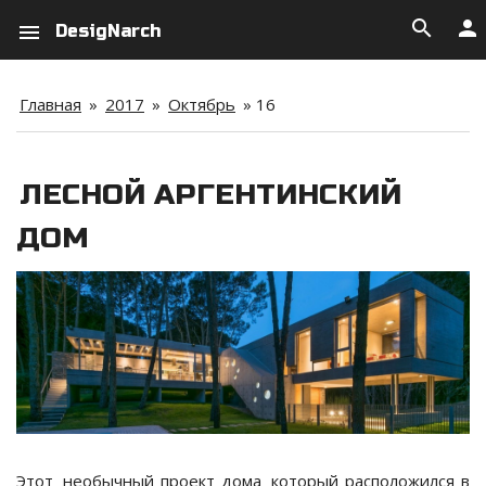
search
person
menu
DesigNarch
Главная
»
2017
»
Октябрь
»
16
ЛЕСНОЙ АРГЕНТИНСКИЙ
ДОМ
Этот
необычный проект дома
который расположился в