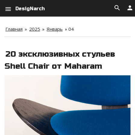
search
person
menu
DesigNarch
Главная
»
2025
»
Январь
»
04
20 эксклюзивных стульев
Shell Chair от Maharam