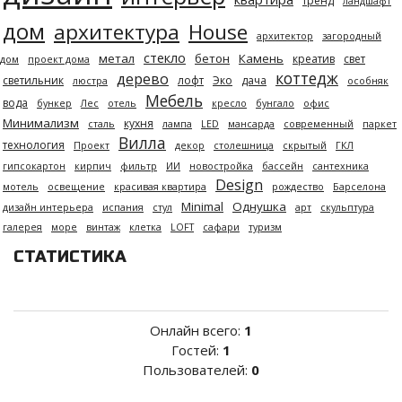
тренд
ландшафт
дом
архитектура
House
архитектор
загородный
стекло
метал
бетон
Камень
креатив
свет
дом
проект дома
коттедж
дерево
светильник
лофт
Эко
дача
люстра
особняк
Мебель
вода
бункер
Лес
отель
кресло
бунгало
офис
Минимализм
кухня
сталь
лампа
LED
мансарда
современный
паркет
Вилла
технология
Проект
декор
столешница
скрытый
ГКЛ
гипсокартон
кирпич
фильтр
ИИ
новостройка
бассейн
сантехника
Design
мотель
освещение
красивая квартира
рождество
Барселона
Minimal
Однушка
дизайн интерьера
испания
стул
арт
скульптура
галерея
море
винтаж
клетка
LOFT
сафари
туризм
СТАТИСТИКА
Онлайн всего:
1
Гостей:
1
Пользователей:
0