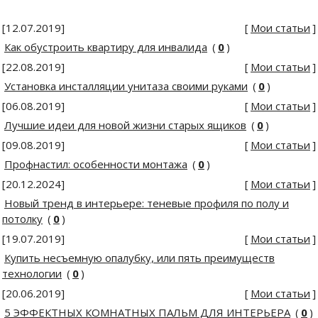
[12.07.2019]
[
Мои статьи
]
Как обустроить квартиру для инвалида
(
0
)
[22.08.2019]
[
Мои статьи
]
Установка инсталляции унитаза своими руками
(
0
)
[06.08.2019]
[
Мои статьи
]
Лучшие идеи для новой жизни старых ящиков
(
0
)
[09.08.2019]
[
Мои статьи
]
Профнастил: особенности монтажа
(
0
)
[20.12.2024]
[
Мои статьи
]
Новый тренд в интерьере: теневые профиля по полу и
потолку
(
0
)
[19.07.2019]
[
Мои статьи
]
Купить несъемную опалубку, или пять преимуществ
технологии
(
0
)
[20.06.2019]
[
Мои статьи
]
5 ЭФФЕКТНЫХ КОМНАТНЫХ ПАЛЬМ ДЛЯ ИНТЕРЬЕРА
(
0
)